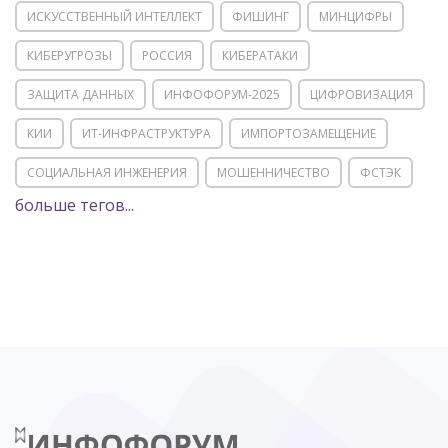
ИСКУССТВЕННЫЙ ИНТЕЛЛЕКТ
ФИШИНГ
МИНЦИФРЫ
КИБЕРУГРОЗЫ
РОССИЯ
КИБЕРАТАКИ
ЗАЩИТА ДАННЫХ
ИНФОФОРУМ-2025
ЦИФРОВИЗАЦИЯ
КИИ
ИТ-ИНФРАСТРУКТУРА
ИМПОРТОЗАМЕЩЕНИЕ
СОЦИАЛЬНАЯ ИНЖЕНЕРИЯ
МОШЕННИЧЕСТВО
ФСТЭК
больше тегов...
POSITIVE TECHNOLOGIES
ЦИФРОВАЯ ТРАНСФОРМАЦИЯ
DDOS
ПО
МВД
ГОСДУМА
ЦИФРОВАЯ БЕЗОПАСНОСТЬ
ШИФРОВАНИЕ
ТЕЛЕКОМ
НИЖНИЙ НОВГОРОД
ГОСУСЛУГИ
СОЧИ
ТЕХНОЛОГИИ
ТЮМЕНЬ
SOC
DDOS-АТАКИ
ФСБ
ЛАБОРАТОРИЯ КАСПЕРСКОГО»
РОСКОМНАДЗОР
АСУ ТП
МИНЦИФРЫ РОССИИ
NGFW
КИБЕРМОШЕННИЧЕСТВО