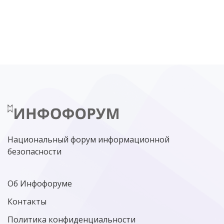
DDOS
ПО
МВД
ГОСДУМА
ЦИФРОВАЯ БЕЗОПАСНОСТЬ
ШИФРОВАНИЕ
ТЕЛЕКОМ
НИЖНИЙ НОВГОРОД
ГОСУСЛУГИ
СОЧИ
ТЕХНОЛОГИИ
ТЮМЕНЬ
SOC
DDOS-АТАКИ
ФСБ
ЛАБОРАТОРИЯ КАСПЕРСКОГО»
РОСКОМНАДЗОР
АСУ ТП
МИНЦИФРЫ РОССИИ
NGFW
КИБЕРМОШЕННИЧЕСТВО
ЦИФРОВАЯ ГРАМОТНОСТЬ
Национальный форум информационной
безопасности
Об Инфофоруме
Контакты
Политика конфиденциальности