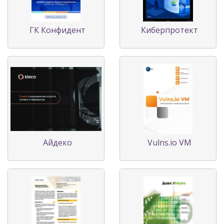
ГК Конфидент
Киберпротект
Айдеко
Vulns.io VM