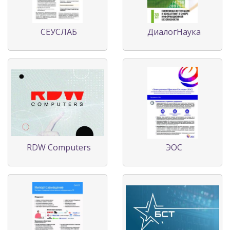
СЕУСЛАБ
ДиалогНаука
RDW Computers
ЭОС