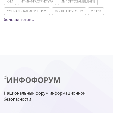
КИИ
ИТ-ИНФРАСТРУКТУРА
ИМПОРТОЗАМЕЩЕНИЕ
СОЦИАЛЬНАЯ ИНЖЕНЕРИЯ
МОШЕННИЧЕСТВО
ФСТЭК
больше тегов...
POSITIVE TECHNOLOGIES
ЦИФРОВАЯ ТРАНСФОРМАЦИЯ
DDOS
ПО
МВД
ГОСДУМА
ЦИФРОВАЯ БЕЗОПАСНОСТЬ
ШИФРОВАНИЕ
ТЕЛЕКОМ
НИЖНИЙ НОВГОРОД
ГОСУСЛУГИ
СОЧИ
ТЕХНОЛОГИИ
ТЮМЕНЬ
SOC
DDOS-АТАКИ
ФСБ
ЛАБОРАТОРИЯ КАСПЕРСКОГО»
РОСКОМНАДЗОР
АСУ ТП
МИНЦИФРЫ РОССИИ
NGFW
КИБЕРМОШЕННИЧЕСТВО
ЦИФРОВАЯ ГРАМОТНОСТЬ
Национальный форум информационной
безопасности