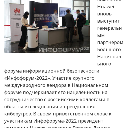
Huawei
вновь
выступит
генеральн
ым
партнером
Большого
Национал
ьного
форума информационной безопасности
«Инфофорум-2022». Участие крупного
международного вендора в Национальном
форуме подчеркивает его нацеленность на
сотрудничество с российскими коллегами в
области исследования и преодоления
киберугроз. В своем приветственном слове к
участникам Инфофорума-2022 президент
компании Huawei в регионе Евразия Дэниел