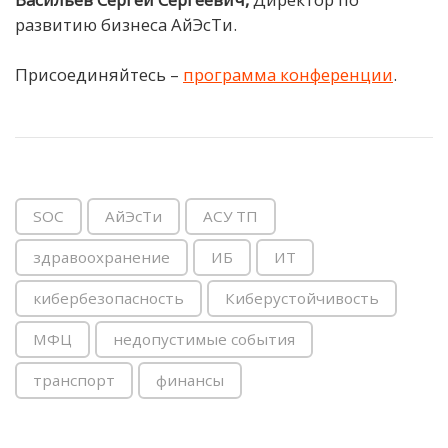
развитию бизнеса АйЭсТи.
Присоединяйтесь –
программа конференции
.
SOC
АйЭсТи
АСУ ТП
здравоохранение
ИБ
ИТ
кибербезопасность
Киберустойчивость
МФЦ
недопустимые события
транспорт
финансы