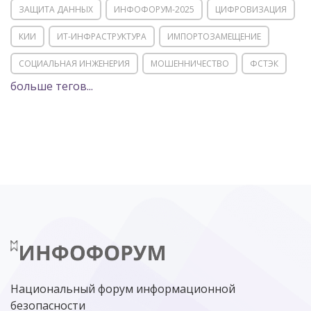
ЗАЩИТА ДАННЫХ
ИНФОФОРУМ-2025
ЦИФРОВИЗАЦИЯ
КИИ
ИТ-ИНФРАСТРУКТУРА
ИМПОРТОЗАМЕЩЕНИЕ
СОЦИАЛЬНАЯ ИНЖЕНЕРИЯ
МОШЕННИЧЕСТВО
ФСТЭК
больше тегов...
POSITIVE TECHNOLOGIES
ЦИФРОВАЯ ТРАНСФОРМАЦИЯ
DDOS
ПО
МВД
ГОСДУМА
ЦИФРОВАЯ БЕЗОПАСНОСТЬ
ШИФРОВАНИЕ
ТЕЛЕКОМ
НИЖНИЙ НОВГОРОД
ГОСУСЛУГИ
СОЧИ
ТЕХНОЛОГИИ
ТЮМЕНЬ
SOC
DDOS-АТАКИ
ФСБ
ЛАБОРАТОРИЯ КАСПЕРСКОГО»
РОСКОМНАДЗОР
АСУ ТП
МИНЦИФРЫ РОССИИ
NGFW
КИБЕРМОШЕННИЧЕСТВО
ЦИФРОВАЯ ГРАМОТНОСТЬ
Национальный форум информационной
безопасности