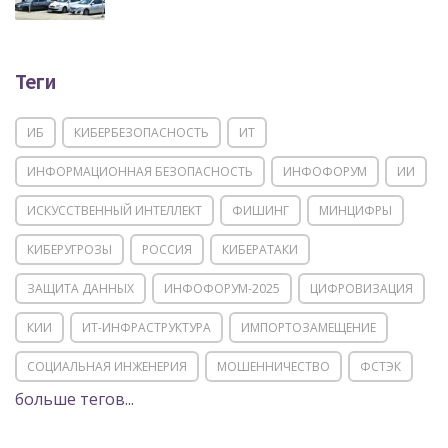
Теги
ИБ
КИБЕРБЕЗОПАСНОСТЬ
ИТ
ИНФОРМАЦИОННАЯ БЕЗОПАСНОСТЬ
ИНФОФОРУМ
ИИ
ИСКУССТВЕННЫЙ ИНТЕЛЛЕКТ
ФИШИНГ
МИНЦИФРЫ
КИБЕРУГРОЗЫ
РОССИЯ
КИБЕРАТАКИ
ЗАЩИТА ДАННЫХ
ИНФОФОРУМ-2025
ЦИФРОВИЗАЦИЯ
КИИ
ИТ-ИНФРАСТРУКТУРА
ИМПОРТОЗАМЕЩЕНИЕ
СОЦИАЛЬНАЯ ИНЖЕНЕРИЯ
МОШЕННИЧЕСТВО
ФСТЭК
больше тегов...
POSITIVE TECHNOLOGIES
ЦИФРОВАЯ ТРАНСФОРМАЦИЯ
DDOS
ПО
МВД
ГОСДУМА