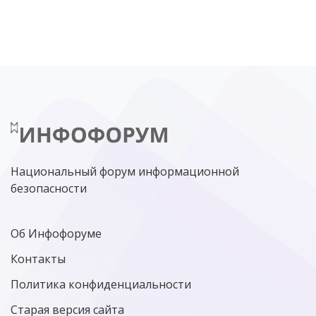
ЦИФРОВАЯ БЕЗОПАСНОСТЬ
ШИФРОВАНИЕ
ТЕЛЕКОМ
НИЖНИЙ НОВГОРОД
ГОСУСЛУГИ
СОЧИ
ТЕХНОЛОГИИ
ТЮМЕНЬ
SOC
DDOS-АТАКИ
ФСБ
ЛАБОРАТОРИЯ КАСПЕРСКОГО»
РОСКОМНАДЗОР
АСУ ТП
МИНЦИФРЫ РОССИИ
NGFW
КИБЕРМОШЕННИЧЕСТВО
ЦИФРОВАЯ ГРАМОТНОСТЬ
Национальный форум информационной
безопасности
Об Инфофоруме
Контакты
Политика конфиденциальности
Старая версия сайта