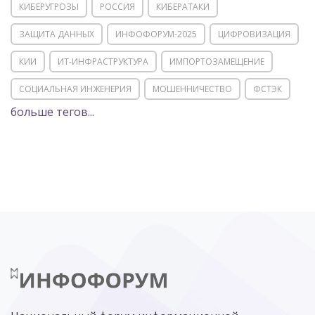
КИБЕРУГРОЗЫ
РОССИЯ
КИБЕРАТАКИ
ЗАЩИТА ДАННЫХ
ИНФОФОРУМ-2025
ЦИФРОВИЗАЦИЯ
КИИ
ИТ-ИНФРАСТРУКТУРА
ИМПОРТОЗАМЕЩЕНИЕ
СОЦИАЛЬНАЯ ИНЖЕНЕРИЯ
МОШЕННИЧЕСТВО
ФСТЭК
больше тегов...
POSITIVE TECHNOLOGIES
ЦИФРОВАЯ ТРАНСФОРМАЦИЯ
DDOS
ПО
МВД
ГОСДУМА
ЦИФРОВАЯ БЕЗОПАСНОСТЬ
ШИФРОВАНИЕ
ТЕЛЕКОМ
НИЖНИЙ НОВГОРОД
ГОСУСЛУГИ
СОЧИ
ТЕХНОЛОГИИ
ТЮМЕНЬ
SOC
DDOS-АТАКИ
ФСБ
ЛАБОРАТОРИЯ КАСПЕРСКОГО»
РОСКОМНАДЗОР
АСУ ТП
МИНЦИФРЫ РОССИИ
NGFW
КИБЕРМОШЕННИЧЕСТВО
ЦИФРОВАЯ ГРАМОТНОСТЬ