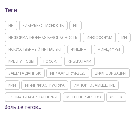
Теги
ИБ
КИБЕРБЕЗОПАСНОСТЬ
ИТ
ИНФОРМАЦИОННАЯ БЕЗОПАСНОСТЬ
ИНФОФОРУМ
ИИ
ИСКУССТВЕННЫЙ ИНТЕЛЛЕКТ
ФИШИНГ
МИНЦИФРЫ
КИБЕРУГРОЗЫ
РОССИЯ
КИБЕРАТАКИ
ЗАЩИТА ДАННЫХ
ИНФОФОРУМ-2025
ЦИФРОВИЗАЦИЯ
КИИ
ИТ-ИНФРАСТРУКТУРА
ИМПОРТОЗАМЕЩЕНИЕ
СОЦИАЛЬНАЯ ИНЖЕНЕРИЯ
МОШЕННИЧЕСТВО
ФСТЭК
больше тегов...
POSITIVE TECHNOLOGIES
ЦИФРОВАЯ ТРАНСФОРМАЦИЯ
DDOS
ПО
МВД
ГОСДУМА
ЦИФРОВАЯ БЕЗОПАСНОСТЬ
ШИФРОВАНИЕ
ТЕЛЕКОМ