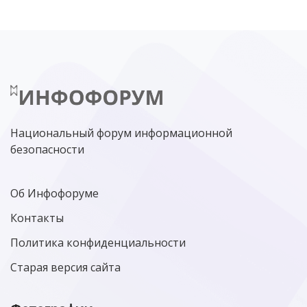
НИЖНИЙ НОВГОРОД
ГОСУСЛУГИ
СОЧИ
ТЕХНОЛОГИИ
ТЮМЕНЬ
SOC
DDOS-АТАКИ
ФСБ
ЛАБОРАТОРИЯ КАСПЕРСКОГО»
РОСКОМНАДЗОР
АСУ ТП
МИНЦИФРЫ РОССИИ
NGFW
КИБЕРМОШЕННИЧЕСТВО
ЦИФРОВАЯ ГРАМОТНОСТЬ
Национальный форум информационной
безопасности
Об Инфофоруме
Контакты
Политика конфиденциальности
Старая версия сайта