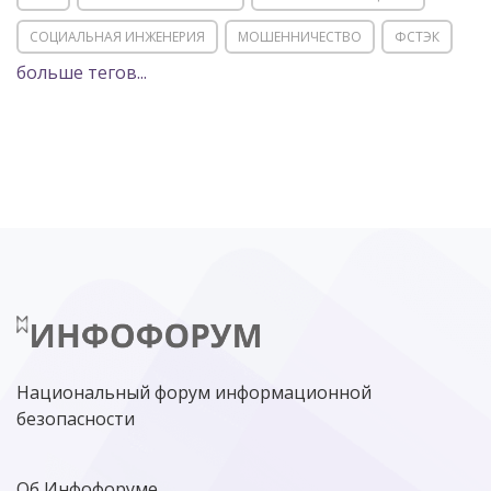
СОЦИАЛЬНАЯ ИНЖЕНЕРИЯ
МОШЕННИЧЕСТВО
ФСТЭК
больше тегов...
POSITIVE TECHNOLOGIES
ЦИФРОВАЯ ТРАНСФОРМАЦИЯ
DDOS
ПО
МВД
ГОСДУМА
ЦИФРОВАЯ БЕЗОПАСНОСТЬ
ШИФРОВАНИЕ
ТЕЛЕКОМ
НИЖНИЙ НОВГОРОД
ГОСУСЛУГИ
СОЧИ
ТЕХНОЛОГИИ
ТЮМЕНЬ
SOC
DDOS-АТАКИ
ФСБ
ЛАБОРАТОРИЯ КАСПЕРСКОГО»
РОСКОМНАДЗОР
АСУ ТП
МИНЦИФРЫ РОССИИ
NGFW
КИБЕРМОШЕННИЧЕСТВО
ЦИФРОВАЯ ГРАМОТНОСТЬ
Национальный форум информационной
безопасности
Об Инфофоруме