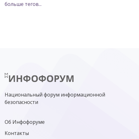
больше тегов...
POSITIVE TECHNOLOGIES
ЦИФРОВАЯ ТРАНСФОРМАЦИЯ
DDOS
ПО
МВД
ГОСДУМА
ЦИФРОВАЯ БЕЗОПАСНОСТЬ
ШИФРОВАНИЕ
ТЕЛЕКОМ
НИЖНИЙ НОВГОРОД
ГОСУСЛУГИ
СОЧИ
ТЕХНОЛОГИИ
ТЮМЕНЬ
SOC
DDOS-АТАКИ
ФСБ
ЛАБОРАТОРИЯ КАСПЕРСКОГО»
РОСКОМНАДЗОР
АСУ ТП
МИНЦИФРЫ РОССИИ
NGFW
КИБЕРМОШЕННИЧЕСТВО
ЦИФРОВАЯ ГРАМОТНОСТЬ
Национальный форум информационной
безопасности
Об Инфофоруме
Контакты