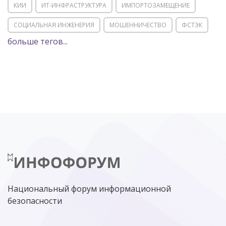
КИИ
ИТ-ИНФРАСТРУКТУРА
ИМПОРТОЗАМЕЩЕНИЕ
СОЦИАЛЬНАЯ ИНЖЕНЕРИЯ
МОШЕННИЧЕСТВО
ФСТЭК
больше тегов...
POSITIVE TECHNOLOGIES
ЦИФРОВАЯ ТРАНСФОРМАЦИЯ
DDOS
ПО
МВД
ГОСДУМА
ЦИФРОВАЯ БЕЗОПАСНОСТЬ
ШИФРОВАНИЕ
ТЕЛЕКОМ
НИЖНИЙ НОВГОРОД
ГОСУСЛУГИ
СОЧИ
ТЕХНОЛОГИИ
ТЮМЕНЬ
SOC
DDOS-АТАКИ
ФСБ
ЛАБОРАТОРИЯ КАСПЕРСКОГО»
РОСКОМНАДЗОР
АСУ ТП
МИНЦИФРЫ РОССИИ
NGFW
КИБЕРМОШЕННИЧЕСТВО
ЦИФРОВАЯ ГРАМОТНОСТЬ
Национальный форум информационной
безопасности