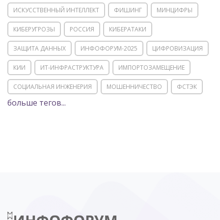
ИСКУССТВЕННЫЙ ИНТЕЛЛЕКТ
ФИШИНГ
МИНЦИФРЫ
КИБЕРУГРОЗЫ
РОССИЯ
КИБЕРАТАКИ
ЗАЩИТА ДАННЫХ
ИНФОФОРУМ-2025
ЦИФРОВИЗАЦИЯ
КИИ
ИТ-ИНФРАСТРУКТУРА
ИМПОРТОЗАМЕЩЕНИЕ
СОЦИАЛЬНАЯ ИНЖЕНЕРИЯ
МОШЕННИЧЕСТВО
ФСТЭК
больше тегов...
POSITIVE TECHNOLOGIES
ЦИФРОВАЯ ТРАНСФОРМАЦИЯ
DDOS
ПО
МВД
ГОСДУМА
ЦИФРОВАЯ БЕЗОПАСНОСТЬ
ШИФРОВАНИЕ
ТЕЛЕКОМ
НИЖНИЙ НОВГОРОД
ГОСУСЛУГИ
СОЧИ
ТЕХНОЛОГИИ
ТЮМЕНЬ
SOC
DDOS-АТАКИ
ФСБ
ЛАБОРАТОРИЯ КАСПЕРСКОГО»
РОСКОМНАДЗОР
АСУ ТП