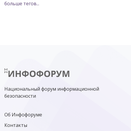
больше тегов...
POSITIVE TECHNOLOGIES
ЦИФРОВАЯ ТРАНСФОРМАЦИЯ
DDOS
ПО
МВД
ГОСДУМА
ЦИФРОВАЯ БЕЗОПАСНОСТЬ
ШИФРОВАНИЕ
ТЕЛЕКОМ
НИЖНИЙ НОВГОРОД
ГОСУСЛУГИ
СОЧИ
ТЕХНОЛОГИИ
ТЮМЕНЬ
SOC
DDOS-АТАКИ
ФСБ
ЛАБОРАТОРИЯ КАСПЕРСКОГО»
РОСКОМНАДЗОР
АСУ ТП
МИНЦИФРЫ РОССИИ
NGFW
КИБЕРМОШЕННИЧЕСТВО
ЦИФРОВАЯ ГРАМОТНОСТЬ
Национальный форум информационной
безопасности
Об Инфофоруме
Контакты