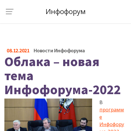
Инфофорум
08.12.2021
Новости Инфофорума
Облака – новая
тема
Инфофорума-2022
В
программ
е
Инфофору