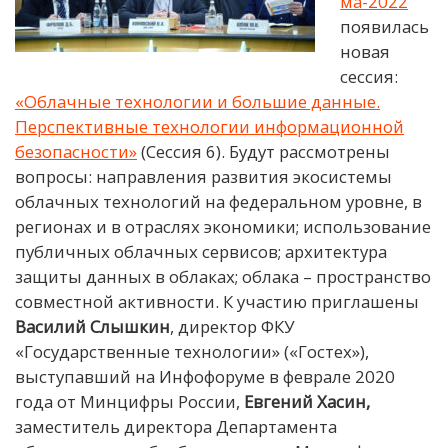
ма-2022
появилась
новая
сессия:
«Облачные технологии и большие данные.
Перспективные технологии информационной
безопасности»
(Сессия 6). Будут рассмотрены
вопросы: направления развития экосистемы
облачных технологий на федеральном уровне, в
регионах и в отраслях экономики; использование
публичных облачных сервисов; архитектура
защиты данных в облаках; облака – пространство
совместной активности. К участию приглашены
Василий Слышкин
, директор ФКУ
«Государственные технологии» («Гостех»),
выступавший на Инфофоруме в феврале 2020
года от Минцифры России,
Евгений Хасин,
заместитель директора Департамента