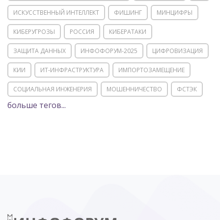
ИСКУССТВЕННЫЙ ИНТЕЛЛЕКТ
ФИШИНГ
МИНЦИФРЫ
КИБЕРУГРОЗЫ
РОССИЯ
КИБЕРАТАКИ
ЗАЩИТА ДАННЫХ
ИНФОФОРУМ-2025
ЦИФРОВИЗАЦИЯ
КИИ
ИТ-ИНФРАСТРУКТУРА
ИМПОРТОЗАМЕЩЕНИЕ
СОЦИАЛЬНАЯ ИНЖЕНЕРИЯ
МОШЕННИЧЕСТВО
ФСТЭК
больше тегов...
POSITIVE TECHNOLOGIES
ЦИФРОВАЯ ТРАНСФОРМАЦИЯ
DDOS
ПО
МВД
ГОСДУМА
ЦИФРОВАЯ БЕЗОПАСНОСТЬ
ШИФРОВАНИЕ
ТЕЛЕКОМ
НИЖНИЙ НОВГОРОД
ГОСУСЛУГИ
СОЧИ
ТЕХНОЛОГИИ
ТЮМЕНЬ
SOC
DDOS-АТАКИ
ФСБ
ЛАБОРАТОРИЯ КАСПЕРСКОГО»
РОСКОМНАДЗОР
АСУ ТП