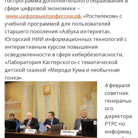
госпрограмма дополнительного образования в
сфере цифровой экономики –
www.цифровыепрофессии.рф
, «Ростелеком» с
учебной программой для пользователей
старшего поколения «Азбука интернета»,
Югорский НИИ информационных технологий с
интерактивным курсом повышения
осведомленности в сфере кибербезопасности,
«Лаборатория Касперского» с тематической
детской сказкой «Мироди Кума и необычная
гонка».
4 февраля
советник
генеральн
ого
директора
РТРС по
информац