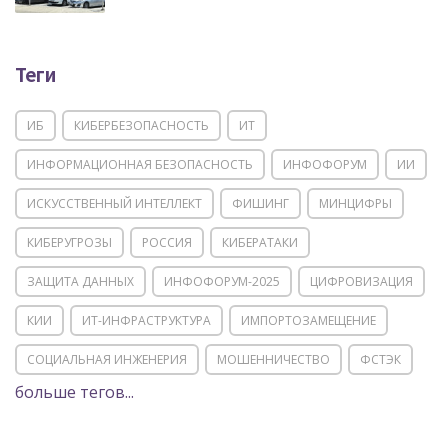
Теги
ИБ
КИБЕРБЕЗОПАСНОСТЬ
ИТ
ИНФОРМАЦИОННАЯ БЕЗОПАСНОСТЬ
ИНФОФОРУМ
ИИ
ИСКУССТВЕННЫЙ ИНТЕЛЛЕКТ
ФИШИНГ
МИНЦИФРЫ
КИБЕРУГРОЗЫ
РОССИЯ
КИБЕРАТАКИ
ЗАЩИТА ДАННЫХ
ИНФОФОРУМ-2025
ЦИФРОВИЗАЦИЯ
КИИ
ИТ-ИНФРАСТРУКТУРА
ИМПОРТОЗАМЕЩЕНИЕ
СОЦИАЛЬНАЯ ИНЖЕНЕРИЯ
МОШЕННИЧЕСТВО
ФСТЭК
больше тегов...
POSITIVE TECHNOLOGIES
ЦИФРОВАЯ ТРАНСФОРМАЦИЯ
DDOS
ПО
МВД
ГОСДУМА