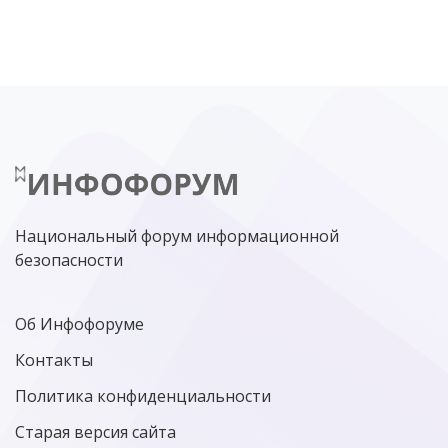
ЦИФРОВАЯ БЕЗОПАСНОСТЬ
ШИФРОВАНИЕ
ТЕЛЕКОМ
НИЖНИЙ НОВГОРОД
ГОСУСЛУГИ
СОЧИ
ТЕХНОЛОГИИ
ТЮМЕНЬ
SOC
DDOS-АТАКИ
ФСБ
ЛАБОРАТОРИЯ КАСПЕРСКОГО»
РОСКОМНАДЗОР
АСУ ТП
МИНЦИФРЫ РОССИИ
NGFW
КИБЕРМОШЕННИЧЕСТВО
ЦИФРОВАЯ ГРАМОТНОСТЬ
Национальный форум информационной
безопасности
Об Инфофоруме
Контакты
Политика конфиденциальности
Старая версия сайта