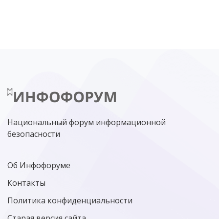
DDOS
ПО
МВД
ГОСДУМА
ЦИФРОВАЯ БЕЗОПАСНОСТЬ
ШИФРОВАНИЕ
ТЕЛЕКОМ
НИЖНИЙ НОВГОРОД
ГОСУСЛУГИ
СОЧИ
ТЕХНОЛОГИИ
ТЮМЕНЬ
SOC
DDOS-АТАКИ
ФСБ
ЛАБОРАТОРИЯ КАСПЕРСКОГО»
РОСКОМНАДЗОР
АСУ ТП
МИНЦИФРЫ РОССИИ
NGFW
КИБЕРМОШЕННИЧЕСТВО
ЦИФРОВАЯ ГРАМОТНОСТЬ
Национальный форум информационной
безопасности
Об Инфофоруме
Контакты
Политика конфиденциальности
Старая версия сайта