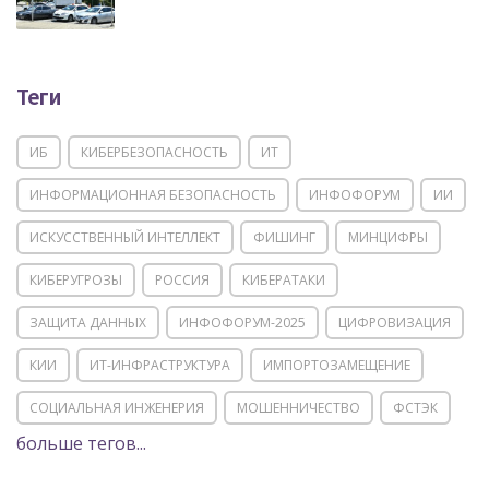
Теги
ИБ
КИБЕРБЕЗОПАСНОСТЬ
ИТ
ИНФОРМАЦИОННАЯ БЕЗОПАСНОСТЬ
ИНФОФОРУМ
ИИ
ИСКУССТВЕННЫЙ ИНТЕЛЛЕКТ
ФИШИНГ
МИНЦИФРЫ
КИБЕРУГРОЗЫ
РОССИЯ
КИБЕРАТАКИ
ЗАЩИТА ДАННЫХ
ИНФОФОРУМ-2025
ЦИФРОВИЗАЦИЯ
КИИ
ИТ-ИНФРАСТРУКТУРА
ИМПОРТОЗАМЕЩЕНИЕ
СОЦИАЛЬНАЯ ИНЖЕНЕРИЯ
МОШЕННИЧЕСТВО
ФСТЭК
больше тегов...
POSITIVE TECHNOLOGIES
ЦИФРОВАЯ ТРАНСФОРМАЦИЯ