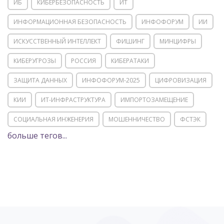
ИБ
КИБЕРБЕЗОПАСНОСТЬ
ИТ
ИНФОРМАЦИОННАЯ БЕЗОПАСНОСТЬ
ИНФОФОРУМ
ИИ
ИСКУССТВЕННЫЙ ИНТЕЛЛЕКТ
ФИШИНГ
МИНЦИФРЫ
КИБЕРУГРОЗЫ
РОССИЯ
КИБЕРАТАКИ
ЗАЩИТА ДАННЫХ
ИНФОФОРУМ-2025
ЦИФРОВИЗАЦИЯ
КИИ
ИТ-ИНФРАСТРУКТУРА
ИМПОРТОЗАМЕЩЕНИЕ
СОЦИАЛЬНАЯ ИНЖЕНЕРИЯ
МОШЕННИЧЕСТВО
ФСТЭК
больше тегов...
POSITIVE TECHNOLOGIES
ЦИФРОВАЯ ТРАНСФОРМАЦИЯ
DDOS
ПО
МВД
ГОСДУМА
ЦИФРОВАЯ БЕЗОПАСНОСТЬ
ШИФРОВАНИЕ
ТЕЛЕКОМ
НИЖНИЙ НОВГОРОД
ГОСУСЛУГИ
СОЧИ
ТЕХНОЛОГИИ
ТЮМЕНЬ
SOC
DDOS-АТАКИ
ФСБ