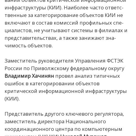
ин­фраст­рук­ту­ры (КИИ). Наи­бо­лее час­то от­ветс­
твен­ные за ка­тего­риро­вание объ­ек­тов КИИ не
вклю­чают в сос­тав ко­мис­сий про­филь­ных спе­
циа­лис­тов, не учи­тывают сис­те­мы в фи­лиа­лах и
пред­ста­витель­ствах, а так­же за­нижают зна­
чимость объ­ек­тов.
Заместитель руководителя Управления ФСТЭК
России по Приволжскому федеральному округу
Владимир Хачинян
провел анализ типичных
ошибок в категорировании объектов
критической информационной инфраструктуры
(КИИ).
Представитель другого ключевого регулятора,
заместитель директора Национального
координационного центра по компьютерным