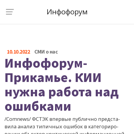
Инфофорум
10.10.2022
СМИ о нас
Инфофорум-
Прикамье. КИИ
нужна работа над
ошибками
/Comnews/ ФСТЭК впер­вые пуб­лично пред­ста­
вила ана­лиз ти­пич­ных оши­бок в ка­тего­риро­
вании объ­ек­тов кри­тичес­кой ин­форма­цион­ной