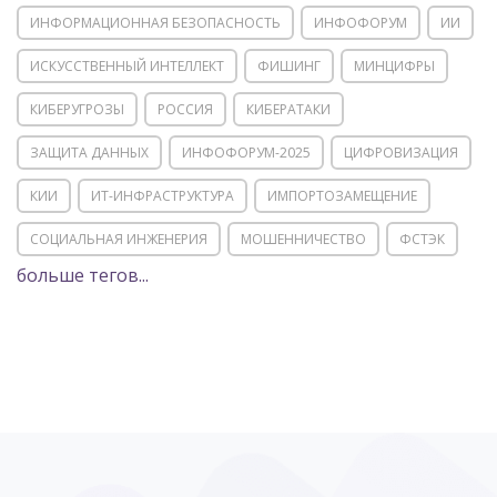
ИНФОРМАЦИОННАЯ БЕЗОПАСНОСТЬ
ИНФОФОРУМ
ИИ
ИСКУССТВЕННЫЙ ИНТЕЛЛЕКТ
ФИШИНГ
МИНЦИФРЫ
КИБЕРУГРОЗЫ
РОССИЯ
КИБЕРАТАКИ
ЗАЩИТА ДАННЫХ
ИНФОФОРУМ-2025
ЦИФРОВИЗАЦИЯ
КИИ
ИТ-ИНФРАСТРУКТУРА
ИМПОРТОЗАМЕЩЕНИЕ
СОЦИАЛЬНАЯ ИНЖЕНЕРИЯ
МОШЕННИЧЕСТВО
ФСТЭК
больше тегов...
POSITIVE TECHNOLOGIES
ЦИФРОВАЯ ТРАНСФОРМАЦИЯ
DDOS
ПО
МВД
ГОСДУМА
ЦИФРОВАЯ БЕЗОПАСНОСТЬ
ШИФРОВАНИЕ
ТЕЛЕКОМ
НИЖНИЙ НОВГОРОД
ГОСУСЛУГИ
СОЧИ
ТЕХНОЛОГИИ
ТЮМЕНЬ
SOC
DDOS-АТАКИ
ФСБ