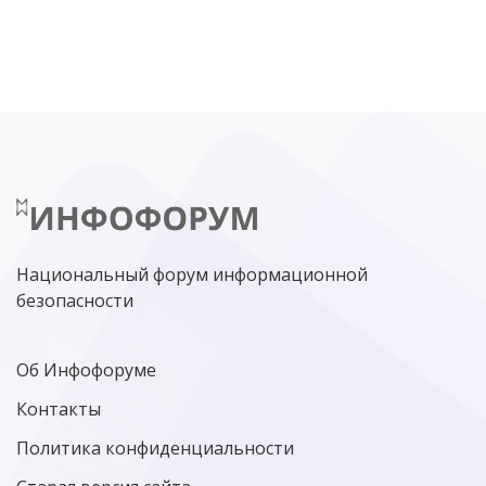
DDOS
ПО
МВД
ГОСДУМА
ЦИФРОВАЯ БЕЗОПАСНОСТЬ
ШИФРОВАНИЕ
ТЕЛЕКОМ
НИЖНИЙ НОВГОРОД
ГОСУСЛУГИ
СОЧИ
ТЕХНОЛОГИИ
ТЮМЕНЬ
SOC
DDOS-АТАКИ
ФСБ
ЛАБОРАТОРИЯ КАСПЕРСКОГО»
РОСКОМНАДЗОР
АСУ ТП
МИНЦИФРЫ РОССИИ
NGFW
КИБЕРМОШЕННИЧЕСТВО
ЦИФРОВАЯ ГРАМОТНОСТЬ
Национальный форум информационной
безопасности
Об Инфофоруме
Контакты
Политика конфиденциальности