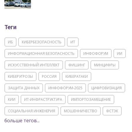
Теги
ИБ
КИБЕРБЕЗОПАСНОСТЬ
ИТ
ИНФОРМАЦИОННАЯ БЕЗОПАСНОСТЬ
ИНФОФОРУМ
ИИ
ИСКУССТВЕННЫЙ ИНТЕЛЛЕКТ
ФИШИНГ
МИНЦИФРЫ
КИБЕРУГРОЗЫ
РОССИЯ
КИБЕРАТАКИ
ЗАЩИТА ДАННЫХ
ИНФОФОРУМ-2025
ЦИФРОВИЗАЦИЯ
КИИ
ИТ-ИНФРАСТРУКТУРА
ИМПОРТОЗАМЕЩЕНИЕ
СОЦИАЛЬНАЯ ИНЖЕНЕРИЯ
МОШЕННИЧЕСТВО
ФСТЭК
больше тегов...
POSITIVE TECHNOLOGIES
ЦИФРОВАЯ ТРАНСФОРМАЦИЯ