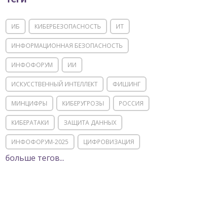
ИБ
КИБЕРБЕЗОПАСНОСТЬ
ИТ
ИНФОРМАЦИОННАЯ БЕЗОПАСНОСТЬ
ИНФОФОРУМ
ИИ
ИСКУССТВЕННЫЙ ИНТЕЛЛЕКТ
ФИШИНГ
МИНЦИФРЫ
КИБЕРУГРОЗЫ
РОССИЯ
КИБЕРАТАКИ
ЗАЩИТА ДАННЫХ
ИНФОФОРУМ-2025
ЦИФРОВИЗАЦИЯ
больше тегов...
КИИ
ИТ-ИНФРАСТРУКТУРА
ИМПОРТОЗАМЕЩЕНИЕ
СОЦИАЛЬНАЯ ИНЖЕНЕРИЯ
МОШЕННИЧЕСТВО
ФСТЭК