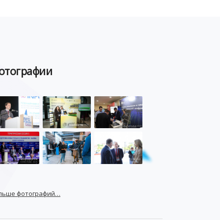
POSITIVE TECHNOLOGIES
ЦИФРОВАЯ ТРАНСФОРМАЦИЯ
DDOS
ПО
МВД
ГОСДУМА
отографии
ЦИФРОВАЯ БЕЗОПАСНОСТЬ
ШИФРОВАНИЕ
ТЕЛЕКОМ
НИЖНИЙ НОВГОРОД
ГОСУСЛУГИ
СОЧИ
ТЕХНОЛОГИИ
ТЮМЕНЬ
SOC
DDOS-АТАКИ
ФСБ
ЛАБОРАТОРИЯ КАСПЕРСКОГО»
РОСКОМНАДЗОР
АСУ ТП
МИНЦИФРЫ РОССИИ
NGFW
льше фотографий…
КИБЕРМОШЕННИЧЕСТВО