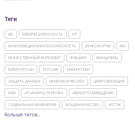
Теги
ИБ
КИБЕРБЕЗОПАСНОСТЬ
ИТ
ИНФОРМАЦИОННАЯ БЕЗОПАСНОСТЬ
ИНФОФОРУМ
ИИ
ИСКУССТВЕННЫЙ ИНТЕЛЛЕКТ
ФИШИНГ
МИНЦИФРЫ
КИБЕРУГРОЗЫ
РОССИЯ
КИБЕРАТАКИ
ЗАЩИТА ДАННЫХ
ИНФОФОРУМ-2025
ЦИФРОВИЗАЦИЯ
КИИ
ИТ-ИНФРАСТРУКТУРА
ИМПОРТОЗАМЕЩЕНИЕ
СОЦИАЛЬНАЯ ИНЖЕНЕРИЯ
МОШЕННИЧЕСТВО
ФСТЭК
больше тегов...
POSITIVE TECHNOLOGIES
ЦИФРОВАЯ ТРАНСФОРМАЦИЯ
DDOS
ПО
МВД
ГОСДУМА