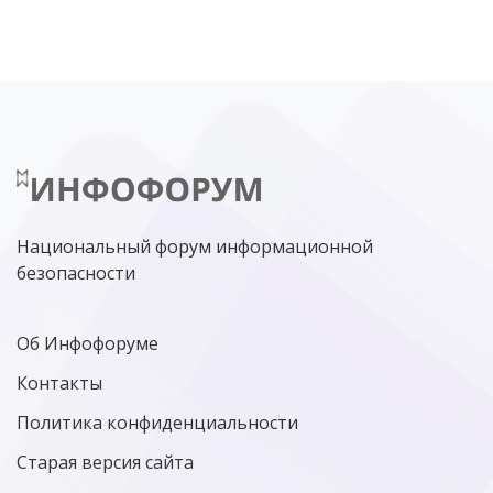
ЦИФРОВАЯ БЕЗОПАСНОСТЬ
ШИФРОВАНИЕ
ТЕЛЕКОМ
НИЖНИЙ НОВГОРОД
ГОСУСЛУГИ
СОЧИ
ТЕХНОЛОГИИ
ТЮМЕНЬ
SOC
DDOS-АТАКИ
ФСБ
ЛАБОРАТОРИЯ КАСПЕРСКОГО»
РОСКОМНАДЗОР
АСУ ТП
МИНЦИФРЫ РОССИИ
NGFW
КИБЕРМОШЕННИЧЕСТВО
ЦИФРОВАЯ ГРАМОТНОСТЬ
Национальный форум информационной
безопасности
Об Инфофоруме
Контакты
Политика конфиденциальности
Старая версия сайта