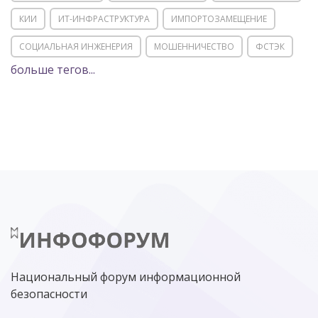
КИИ
ИТ-ИНФРАСТРУКТУРА
ИМПОРТОЗАМЕЩЕНИЕ
СОЦИАЛЬНАЯ ИНЖЕНЕРИЯ
МОШЕННИЧЕСТВО
ФСТЭК
больше тегов...
POSITIVE TECHNOLOGIES
ЦИФРОВАЯ ТРАНСФОРМАЦИЯ
DDOS
ПО
МВД
ГОСДУМА
ЦИФРОВАЯ БЕЗОПАСНОСТЬ
ШИФРОВАНИЕ
ТЕЛЕКОМ
НИЖНИЙ НОВГОРОД
ГОСУСЛУГИ
СОЧИ
ТЕХНОЛОГИИ
ТЮМЕНЬ
SOC
DDOS-АТАКИ
ФСБ
ЛАБОРАТОРИЯ КАСПЕРСКОГО»
РОСКОМНАДЗОР
АСУ ТП
МИНЦИФРЫ РОССИИ
NGFW
КИБЕРМОШЕННИЧЕСТВО
ЦИФРОВАЯ ГРАМОТНОСТЬ
Национальный форум информационной
безопасности