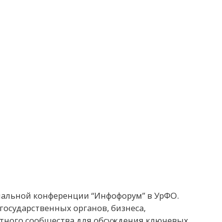
нальной конференции “Инфофорум” в УрФО.
осударственных органов, бизнеса,
ртного сообщества для обсуждения ключевых