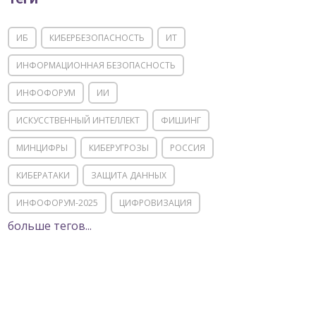
ИБ
КИБЕРБЕЗОПАСНОСТЬ
ИТ
ИНФОРМАЦИОННАЯ БЕЗОПАСНОСТЬ
ИНФОФОРУМ
ИИ
ИСКУССТВЕННЫЙ ИНТЕЛЛЕКТ
ФИШИНГ
МИНЦИФРЫ
КИБЕРУГРОЗЫ
РОССИЯ
КИБЕРАТАКИ
ЗАЩИТА ДАННЫХ
ИНФОФОРУМ-2025
ЦИФРОВИЗАЦИЯ
больше тегов...
КИИ
ИТ-ИНФРАСТРУКТУРА
ИМПОРТОЗАМЕЩЕНИЕ
СОЦИАЛЬНАЯ ИНЖЕНЕРИЯ
МОШЕННИЧЕСТВО
ФСТЭК