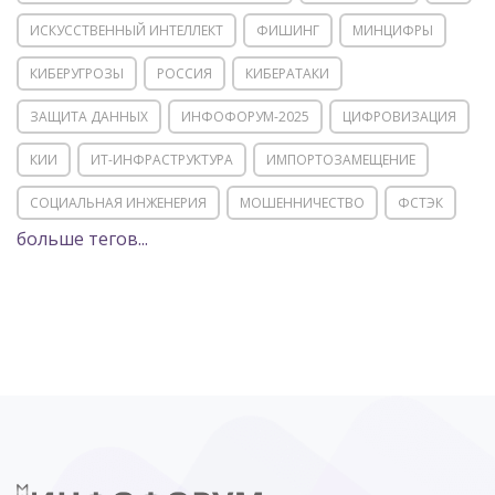
ИСКУССТВЕННЫЙ ИНТЕЛЛЕКТ
ФИШИНГ
МИНЦИФРЫ
КИБЕРУГРОЗЫ
РОССИЯ
КИБЕРАТАКИ
ЗАЩИТА ДАННЫХ
ИНФОФОРУМ-2025
ЦИФРОВИЗАЦИЯ
КИИ
ИТ-ИНФРАСТРУКТУРА
ИМПОРТОЗАМЕЩЕНИЕ
СОЦИАЛЬНАЯ ИНЖЕНЕРИЯ
МОШЕННИЧЕСТВО
ФСТЭК
больше тегов...
POSITIVE TECHNOLOGIES
ЦИФРОВАЯ ТРАНСФОРМАЦИЯ
DDOS
ПО
МВД
ГОСДУМА
ЦИФРОВАЯ БЕЗОПАСНОСТЬ
ШИФРОВАНИЕ
ТЕЛЕКОМ
НИЖНИЙ НОВГОРОД
ГОСУСЛУГИ
СОЧИ
ТЕХНОЛОГИИ
ТЮМЕНЬ
SOC
DDOS-АТАКИ
ФСБ
ЛАБОРАТОРИЯ КАСПЕРСКОГО»
РОСКОМНАДЗОР
АСУ ТП