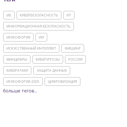
ИБ
КИБЕРБЕЗОПАСНОСТЬ
ИТ
ИНФОРМАЦИОННАЯ БЕЗОПАСНОСТЬ
ИНФОФОРУМ
ИИ
ИСКУССТВЕННЫЙ ИНТЕЛЛЕКТ
ФИШИНГ
МИНЦИФРЫ
КИБЕРУГРОЗЫ
РОССИЯ
КИБЕРАТАКИ
ЗАЩИТА ДАННЫХ
ИНФОФОРУМ-2025
ЦИФРОВИЗАЦИЯ
больше тегов...
КИИ
ИТ-ИНФРАСТРУКТУРА
ИМПОРТОЗАМЕЩЕНИЕ
СОЦИАЛЬНАЯ ИНЖЕНЕРИЯ
МОШЕННИЧЕСТВО
ФСТЭК