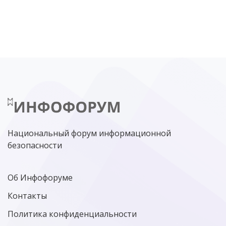
DDOS
ПО
МВД
ГОСДУМА
ЦИФРОВАЯ БЕЗОПАСНОСТЬ
ШИФРОВАНИЕ
ТЕЛЕКОМ
НИЖНИЙ НОВГОРОД
ГОСУСЛУГИ
СОЧИ
ТЕХНОЛОГИИ
ТЮМЕНЬ
SOC
DDOS-АТАКИ
ФСБ
ЛАБОРАТОРИЯ КАСПЕРСКОГО»
РОСКОМНАДЗОР
АСУ ТП
МИНЦИФРЫ РОССИИ
NGFW
КИБЕРМОШЕННИЧЕСТВО
ЦИФРОВАЯ ГРАМОТНОСТЬ
Национальный форум информационной
безопасности
Об Инфофоруме
Контакты
Политика конфиденциальности