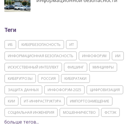
информационной безопасности
Теги
ИБ
КИБЕРБЕЗОПАСНОСТЬ
ИТ
ИНФОРМАЦИОННАЯ БЕЗОПАСНОСТЬ
ИНФОФОРУМ
ИИ
ИСКУССТВЕННЫЙ ИНТЕЛЛЕКТ
ФИШИНГ
МИНЦИФРЫ
КИБЕРУГРОЗЫ
РОССИЯ
КИБЕРАТАКИ
ЗАЩИТА ДАННЫХ
ИНФОФОРУМ-2025
ЦИФРОВИЗАЦИЯ
КИИ
ИТ-ИНФРАСТРУКТУРА
ИМПОРТОЗАМЕЩЕНИЕ
СОЦИАЛЬНАЯ ИНЖЕНЕРИЯ
МОШЕННИЧЕСТВО
ФСТЭК
больше тегов...
POSITIVE TECHNOLOGIES
ЦИФРОВАЯ ТРАНСФОРМАЦИЯ