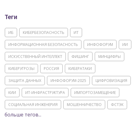
Теги
ИБ
КИБЕРБЕЗОПАСНОСТЬ
ИТ
ИНФОРМАЦИОННАЯ БЕЗОПАСНОСТЬ
ИНФОФОРУМ
ИИ
ИСКУССТВЕННЫЙ ИНТЕЛЛЕКТ
ФИШИНГ
МИНЦИФРЫ
КИБЕРУГРОЗЫ
РОССИЯ
КИБЕРАТАКИ
ЗАЩИТА ДАННЫХ
ИНФОФОРУМ-2025
ЦИФРОВИЗАЦИЯ
КИИ
ИТ-ИНФРАСТРУКТУРА
ИМПОРТОЗАМЕЩЕНИЕ
СОЦИАЛЬНАЯ ИНЖЕНЕРИЯ
МОШЕННИЧЕСТВО
ФСТЭК
больше тегов...
POSITIVE TECHNOLOGIES
ЦИФРОВАЯ ТРАНСФОРМАЦИЯ
DDOS
ПО
МВД
ГОСДУМА