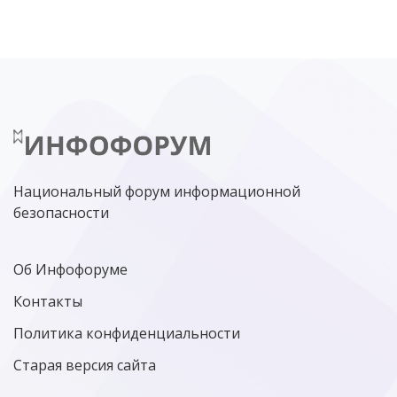
ЦИФРОВАЯ БЕЗОПАСНОСТЬ
ШИФРОВАНИЕ
ТЕЛЕКОМ
НИЖНИЙ НОВГОРОД
ГОСУСЛУГИ
СОЧИ
ТЕХНОЛОГИИ
ТЮМЕНЬ
SOC
DDOS-АТАКИ
ФСБ
ЛАБОРАТОРИЯ КАСПЕРСКОГО»
РОСКОМНАДЗОР
АСУ ТП
МИНЦИФРЫ РОССИИ
NGFW
КИБЕРМОШЕННИЧЕСТВО
ЦИФРОВАЯ ГРАМОТНОСТЬ
Национальный форум информационной
безопасности
Об Инфофоруме
Контакты
Политика конфиденциальности
Старая версия сайта