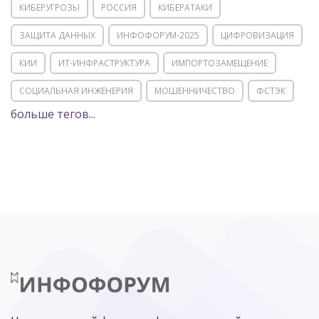
КИБЕРУГРОЗЫ
РОССИЯ
КИБЕРАТАКИ
ЗАЩИТА ДАННЫХ
ИНФОФОРУМ-2025
ЦИФРОВИЗАЦИЯ
КИИ
ИТ-ИНФРАСТРУКТУРА
ИМПОРТОЗАМЕЩЕНИЕ
СОЦИАЛЬНАЯ ИНЖЕНЕРИЯ
МОШЕННИЧЕСТВО
ФСТЭК
больше тегов...
POSITIVE TECHNOLOGIES
ЦИФРОВАЯ ТРАНСФОРМАЦИЯ
DDOS
ПО
МВД
ГОСДУМА
ЦИФРОВАЯ БЕЗОПАСНОСТЬ
ШИФРОВАНИЕ
ТЕЛЕКОМ
НИЖНИЙ НОВГОРОД
ГОСУСЛУГИ
СОЧИ
ТЕХНОЛОГИИ
ТЮМЕНЬ
SOC
DDOS-АТАКИ
ФСБ
ЛАБОРАТОРИЯ КАСПЕРСКОГО»
РОСКОМНАДЗОР
АСУ ТП
МИНЦИФРЫ РОССИИ
NGFW
КИБЕРМОШЕННИЧЕСТВО
ЦИФРОВАЯ ГРАМОТНОСТЬ