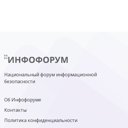
DDOS
ПО
МВД
ГОСДУМА
ЦИФРОВАЯ БЕЗОПАСНОСТЬ
ШИФРОВАНИЕ
ТЕЛЕКОМ
НИЖНИЙ НОВГОРОД
ГОСУСЛУГИ
СОЧИ
ТЕХНОЛОГИИ
ТЮМЕНЬ
SOC
DDOS-АТАКИ
ФСБ
ЛАБОРАТОРИЯ КАСПЕРСКОГО»
РОСКОМНАДЗОР
АСУ ТП
МИНЦИФРЫ РОССИИ
NGFW
КИБЕРМОШЕННИЧЕСТВО
ЦИФРОВАЯ ГРАМОТНОСТЬ
Национальный форум информационной
безопасности
Об Инфофоруме
Контакты
Политика конфиденциальности