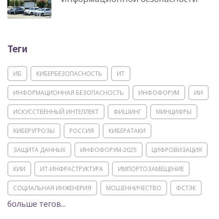
Теги
ИБ
КИБЕРБЕЗОПАСНОСТЬ
ИТ
ИНФОРМАЦИОННАЯ БЕЗОПАСНОСТЬ
ИНФОФОРУМ
ИИ
ИСКУССТВЕННЫЙ ИНТЕЛЛЕКТ
ФИШИНГ
МИНЦИФРЫ
КИБЕРУГРОЗЫ
РОССИЯ
КИБЕРАТАКИ
ЗАЩИТА ДАННЫХ
ИНФОФОРУМ-2025
ЦИФРОВИЗАЦИЯ
КИИ
ИТ-ИНФРАСТРУКТУРА
ИМПОРТОЗАМЕЩЕНИЕ
СОЦИАЛЬНАЯ ИНЖЕНЕРИЯ
МОШЕННИЧЕСТВО
ФСТЭК
больше тегов...
POSITIVE TECHNOLOGIES
ЦИФРОВАЯ ТРАНСФОРМАЦИЯ