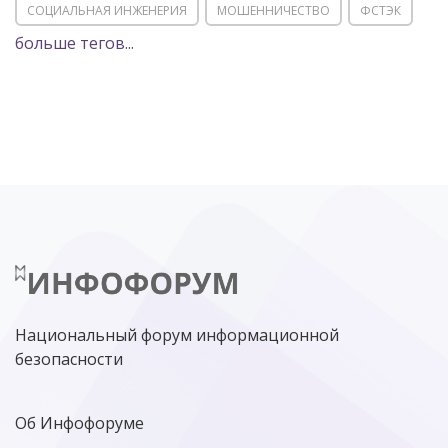
СОЦИАЛЬНАЯ ИНЖЕНЕРИЯ
МОШЕННИЧЕСТВО
ФСТЭК
больше тегов...
POSITIVE TECHNOLOGIES
ЦИФРОВАЯ ТРАНСФОРМАЦИЯ
DDOS
ПО
МВД
ГОСДУМА
ЦИФРОВАЯ БЕЗОПАСНОСТЬ
ШИФРОВАНИЕ
ТЕЛЕКОМ
НИЖНИЙ НОВГОРОД
ГОСУСЛУГИ
СОЧИ
ТЕХНОЛОГИИ
ТЮМЕНЬ
SOC
DDOS-АТАКИ
ФСБ
ЛАБОРАТОРИЯ КАСПЕРСКОГО»
РОСКОМНАДЗОР
АСУ ТП
МИНЦИФРЫ РОССИИ
NGFW
КИБЕРМОШЕННИЧЕСТВО
ЦИФРОВАЯ ГРАМОТНОСТЬ
Национальный форум информационной
безопасности
Об Инфофоруме