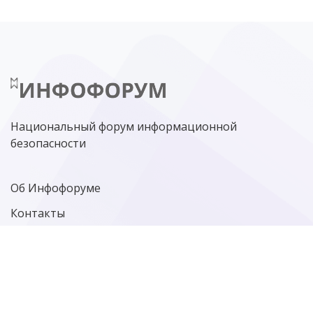
НИЖНИЙ НОВГОРОД
ГОСУСЛУГИ
СОЧИ
ТЕХНОЛОГИИ
ТЮМЕНЬ
SOC
DDOS-АТАКИ
ФСБ
ЛАБОРАТОРИЯ КАСПЕРСКОГО»
РОСКОМНАДЗОР
АСУ ТП
МИНЦИФРЫ РОССИИ
NGFW
КИБЕРМОШЕННИЧЕСТВО
ЦИФРОВАЯ ГРАМОТНОСТЬ
Национальный форум информационной
безопасности
Об Инфофоруме
Контакты
Политика конфиденциальности
Старая версия сайта
Фотографии