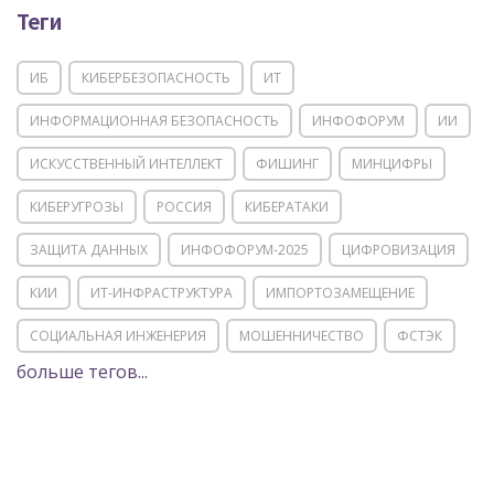
Теги
ИБ
КИБЕРБЕЗОПАСНОСТЬ
ИТ
ИНФОРМАЦИОННАЯ БЕЗОПАСНОСТЬ
ИНФОФОРУМ
ИИ
ИСКУССТВЕННЫЙ ИНТЕЛЛЕКТ
ФИШИНГ
МИНЦИФРЫ
КИБЕРУГРОЗЫ
РОССИЯ
КИБЕРАТАКИ
ЗАЩИТА ДАННЫХ
ИНФОФОРУМ-2025
ЦИФРОВИЗАЦИЯ
КИИ
ИТ-ИНФРАСТРУКТУРА
ИМПОРТОЗАМЕЩЕНИЕ
СОЦИАЛЬНАЯ ИНЖЕНЕРИЯ
МОШЕННИЧЕСТВО
ФСТЭК
больше тегов...
POSITIVE TECHNOLOGIES
ЦИФРОВАЯ ТРАНСФОРМАЦИЯ
DDOS
ПО
МВД
ГОСДУМА
ЦИФРОВАЯ БЕЗОПАСНОСТЬ
ШИФРОВАНИЕ
ТЕЛЕКОМ