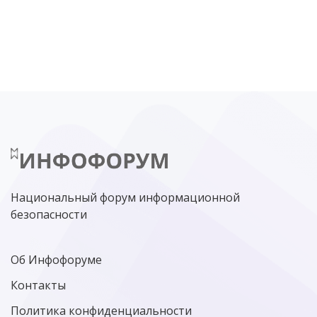
DDOS
ПО
МВД
ГОСДУМА
ЦИФРОВАЯ БЕЗОПАСНОСТЬ
ШИФРОВАНИЕ
ТЕЛЕКОМ
НИЖНИЙ НОВГОРОД
ГОСУСЛУГИ
СОЧИ
ТЕХНОЛОГИИ
ТЮМЕНЬ
SOC
DDOS-АТАКИ
ФСБ
ЛАБОРАТОРИЯ КАСПЕРСКОГО»
РОСКОМНАДЗОР
АСУ ТП
МИНЦИФРЫ РОССИИ
NGFW
КИБЕРМОШЕННИЧЕСТВО
ЦИФРОВАЯ ГРАМОТНОСТЬ
Национальный форум информационной
безопасности
Об Инфофоруме
Контакты
Политика конфиденциальности