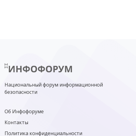
DDOS
ПО
МВД
ГОСДУМА
ЦИФРОВАЯ БЕЗОПАСНОСТЬ
ШИФРОВАНИЕ
ТЕЛЕКОМ
НИЖНИЙ НОВГОРОД
ГОСУСЛУГИ
СОЧИ
ТЕХНОЛОГИИ
ТЮМЕНЬ
SOC
DDOS-АТАКИ
ФСБ
ЛАБОРАТОРИЯ КАСПЕРСКОГО»
РОСКОМНАДЗОР
АСУ ТП
МИНЦИФРЫ РОССИИ
NGFW
КИБЕРМОШЕННИЧЕСТВО
ЦИФРОВАЯ ГРАМОТНОСТЬ
Национальный форум информационной
безопасности
Об Инфофоруме
Контакты
Политика конфиденциальности