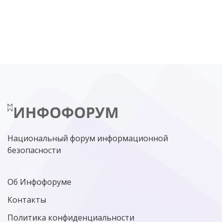
DDOS
ПО
МВД
ГОСДУМА
ЦИФРОВАЯ БЕЗОПАСНОСТЬ
ШИФРОВАНИЕ
ТЕЛЕКОМ
НИЖНИЙ НОВГОРОД
ГОСУСЛУГИ
СОЧИ
ТЕХНОЛОГИИ
ТЮМЕНЬ
SOC
DDOS-АТАКИ
ФСБ
ЛАБОРАТОРИЯ КАСПЕРСКОГО»
РОСКОМНАДЗОР
АСУ ТП
МИНЦИФРЫ РОССИИ
NGFW
КИБЕРМОШЕННИЧЕСТВО
ЦИФРОВАЯ ГРАМОТНОСТЬ
Национальный форум информационной
безопасности
Об Инфофоруме
Контакты
Политика конфиденциальности