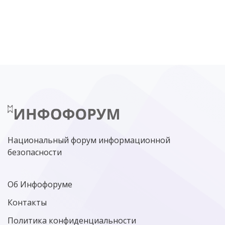
DDOS
ПО
МВД
ГОСДУМА
ЦИФРОВАЯ БЕЗОПАСНОСТЬ
ШИФРОВАНИЕ
ТЕЛЕКОМ
НИЖНИЙ НОВГОРОД
ГОСУСЛУГИ
СОЧИ
ТЕХНОЛОГИИ
ТЮМЕНЬ
SOC
DDOS-АТАКИ
ФСБ
ЛАБОРАТОРИЯ КАСПЕРСКОГО»
РОСКОМНАДЗОР
АСУ ТП
МИНЦИФРЫ РОССИИ
NGFW
КИБЕРМОШЕННИЧЕСТВО
ЦИФРОВАЯ ГРАМОТНОСТЬ
Национальный форум информационной
безопасности
Об Инфофоруме
Контакты
Политика конфиденциальности