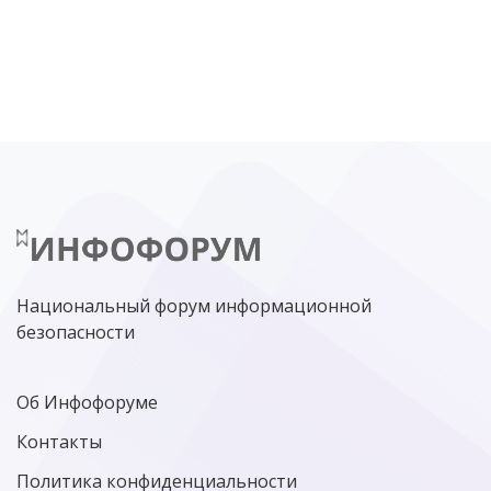
DDOS
ПО
МВД
ГОСДУМА
ЦИФРОВАЯ БЕЗОПАСНОСТЬ
ШИФРОВАНИЕ
ТЕЛЕКОМ
НИЖНИЙ НОВГОРОД
ГОСУСЛУГИ
СОЧИ
ТЕХНОЛОГИИ
ТЮМЕНЬ
SOC
DDOS-АТАКИ
ФСБ
ЛАБОРАТОРИЯ КАСПЕРСКОГО»
РОСКОМНАДЗОР
АСУ ТП
МИНЦИФРЫ РОССИИ
NGFW
КИБЕРМОШЕННИЧЕСТВО
ЦИФРОВАЯ ГРАМОТНОСТЬ
Национальный форум информационной
безопасности
Об Инфофоруме
Контакты
Политика конфиденциальности