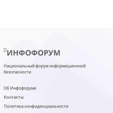
DDOS
ПО
МВД
ГОСДУМА
ЦИФРОВАЯ БЕЗОПАСНОСТЬ
ШИФРОВАНИЕ
ТЕЛЕКОМ
НИЖНИЙ НОВГОРОД
ГОСУСЛУГИ
СОЧИ
ТЕХНОЛОГИИ
ТЮМЕНЬ
SOC
DDOS-АТАКИ
ФСБ
ЛАБОРАТОРИЯ КАСПЕРСКОГО»
РОСКОМНАДЗОР
АСУ ТП
МИНЦИФРЫ РОССИИ
NGFW
КИБЕРМОШЕННИЧЕСТВО
ЦИФРОВАЯ ГРАМОТНОСТЬ
Национальный форум информационной
безопасности
Об Инфофоруме
Контакты
Политика конфиденциальности