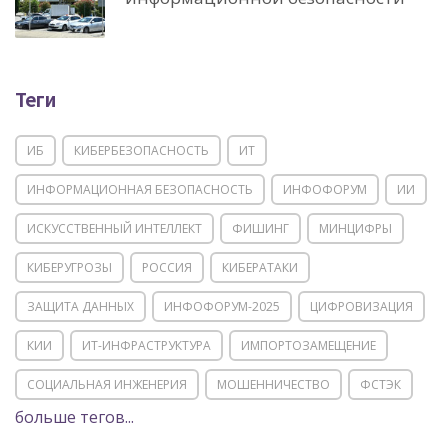
Теги
ИБ
КИБЕРБЕЗОПАСНОСТЬ
ИТ
ИНФОРМАЦИОННАЯ БЕЗОПАСНОСТЬ
ИНФОФОРУМ
ИИ
ИСКУССТВЕННЫЙ ИНТЕЛЛЕКТ
ФИШИНГ
МИНЦИФРЫ
КИБЕРУГРОЗЫ
РОССИЯ
КИБЕРАТАКИ
ЗАЩИТА ДАННЫХ
ИНФОФОРУМ-2025
ЦИФРОВИЗАЦИЯ
КИИ
ИТ-ИНФРАСТРУКТУРА
ИМПОРТОЗАМЕЩЕНИЕ
СОЦИАЛЬНАЯ ИНЖЕНЕРИЯ
МОШЕННИЧЕСТВО
ФСТЭК
больше тегов...
POSITIVE TECHNOLOGIES
ЦИФРОВАЯ ТРАНСФОРМАЦИЯ