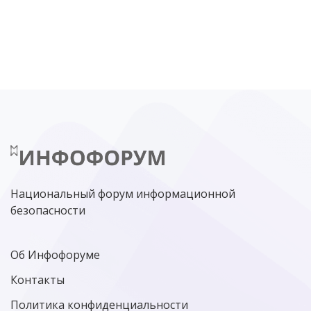
DDOS
ПО
МВД
ГОСДУМА
ЦИФРОВАЯ БЕЗОПАСНОСТЬ
ШИФРОВАНИЕ
ТЕЛЕКОМ
НИЖНИЙ НОВГОРОД
ГОСУСЛУГИ
СОЧИ
ТЕХНОЛОГИИ
ТЮМЕНЬ
SOC
DDOS-АТАКИ
ФСБ
ЛАБОРАТОРИЯ КАСПЕРСКОГО»
РОСКОМНАДЗОР
АСУ ТП
МИНЦИФРЫ РОССИИ
NGFW
КИБЕРМОШЕННИЧЕСТВО
ЦИФРОВАЯ ГРАМОТНОСТЬ
Национальный форум информационной
безопасности
Об Инфофоруме
Контакты
Политика конфиденциальности