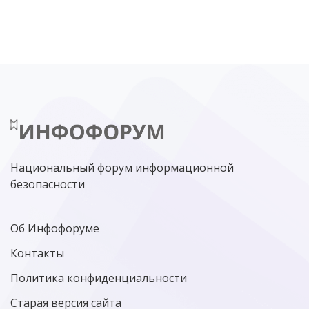
ЦИФРОВАЯ БЕЗОПАСНОСТЬ
ШИФРОВАНИЕ
ТЕЛЕКОМ
НИЖНИЙ НОВГОРОД
ГОСУСЛУГИ
СОЧИ
ТЕХНОЛОГИИ
ТЮМЕНЬ
SOC
DDOS-АТАКИ
ФСБ
ЛАБОРАТОРИЯ КАСПЕРСКОГО»
РОСКОМНАДЗОР
АСУ ТП
МИНЦИФРЫ РОССИИ
NGFW
КИБЕРМОШЕННИЧЕСТВО
ЦИФРОВАЯ ГРАМОТНОСТЬ
Национальный форум информационной
безопасности
Об Инфофоруме
Контакты
Политика конфиденциальности
Старая версия сайта