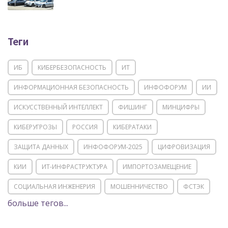
Теги
ИБ
КИБЕРБЕЗОПАСНОСТЬ
ИТ
ИНФОРМАЦИОННАЯ БЕЗОПАСНОСТЬ
ИНФОФОРУМ
ИИ
ИСКУССТВЕННЫЙ ИНТЕЛЛЕКТ
ФИШИНГ
МИНЦИФРЫ
КИБЕРУГРОЗЫ
РОССИЯ
КИБЕРАТАКИ
ЗАЩИТА ДАННЫХ
ИНФОФОРУМ-2025
ЦИФРОВИЗАЦИЯ
КИИ
ИТ-ИНФРАСТРУКТУРА
ИМПОРТОЗАМЕЩЕНИЕ
СОЦИАЛЬНАЯ ИНЖЕНЕРИЯ
МОШЕННИЧЕСТВО
ФСТЭК
больше тегов...
POSITIVE TECHNOLOGIES
ЦИФРОВАЯ ТРАНСФОРМАЦИЯ
DDOS
ПО
МВД
ГОСДУМА