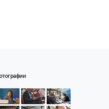
ЦИФРОВАЯ БЕЗОПАСНОСТЬ
ШИФРОВАНИЕ
ТЕЛЕКОМ
НИЖНИЙ НОВГОРОД
ГОСУСЛУГИ
СОЧИ
ТЕХНОЛОГИИ
ТЮМЕНЬ
SOC
DDOS-АТАКИ
ФСБ
ЛАБОРАТОРИЯ КАСПЕРСКОГО»
РОСКОМНАДЗОР
АСУ ТП
МИНЦИФРЫ РОССИИ
NGFW
КИБЕРМОШЕННИЧЕСТВО
отографии
ЦИФРОВАЯ ГРАМОТНОСТЬ