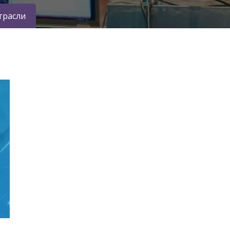
трасли