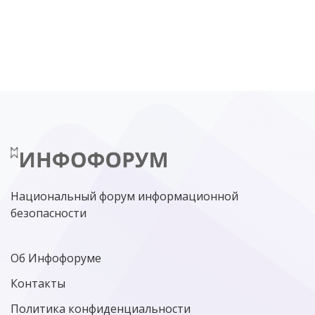
DDOS
ПО
МВД
ГОСДУМА
ЦИФРОВАЯ БЕЗОПАСНОСТЬ
ШИФРОВАНИЕ
ТЕЛЕКОМ
НИЖНИЙ НОВГОРОД
ГОСУСЛУГИ
СОЧИ
ТЕХНОЛОГИИ
ТЮМЕНЬ
SOC
DDOS-АТАКИ
ФСБ
ЛАБОРАТОРИЯ КАСПЕРСКОГО»
РОСКОМНАДЗОР
АСУ ТП
МИНЦИФРЫ РОССИИ
NGFW
КИБЕРМОШЕННИЧЕСТВО
ЦИФРОВАЯ ГРАМОТНОСТЬ
Национальный форум информационной
безопасности
Об Инфофоруме
Контакты
Политика конфиденциальности