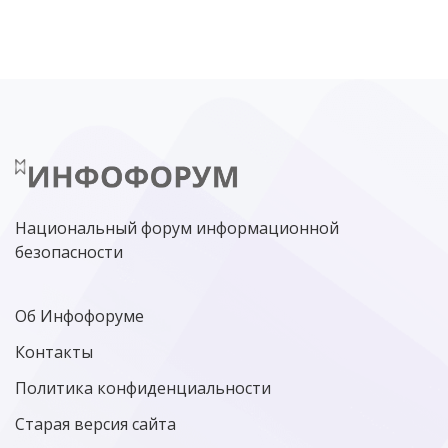
ЦИФРОВАЯ БЕЗОПАСНОСТЬ
ШИФРОВАНИЕ
ТЕЛЕКОМ
НИЖНИЙ НОВГОРОД
ГОСУСЛУГИ
СОЧИ
ТЕХНОЛОГИИ
ТЮМЕНЬ
SOC
DDOS-АТАКИ
ФСБ
ЛАБОРАТОРИЯ КАСПЕРСКОГО»
РОСКОМНАДЗОР
АСУ ТП
МИНЦИФРЫ РОССИИ
NGFW
КИБЕРМОШЕННИЧЕСТВО
ЦИФРОВАЯ ГРАМОТНОСТЬ
Национальный форум информационной
безопасности
Об Инфофоруме
Контакты
Политика конфиденциальности
Старая версия сайта