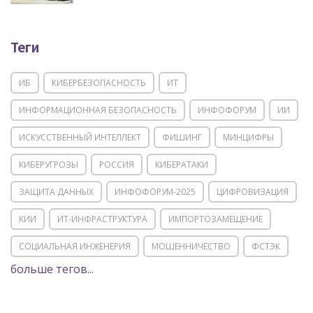
Теги
ИБ
КИБЕРБЕЗОПАСНОСТЬ
ИТ
ИНФОРМАЦИОННАЯ БЕЗОПАСНОСТЬ
ИНФОФОРУМ
ИИ
ИСКУССТВЕННЫЙ ИНТЕЛЛЕКТ
ФИШИНГ
МИНЦИФРЫ
КИБЕРУГРОЗЫ
РОССИЯ
КИБЕРАТАКИ
ЗАЩИТА ДАННЫХ
ИНФОФОРУМ-2025
ЦИФРОВИЗАЦИЯ
КИИ
ИТ-ИНФРАСТРУКТУРА
ИМПОРТОЗАМЕЩЕНИЕ
СОЦИАЛЬНАЯ ИНЖЕНЕРИЯ
МОШЕННИЧЕСТВО
ФСТЭК
больше тегов...
POSITIVE TECHNOLOGIES
ЦИФРОВАЯ ТРАНСФОРМАЦИЯ
DDOS
ПО
МВД
ГОСДУМА