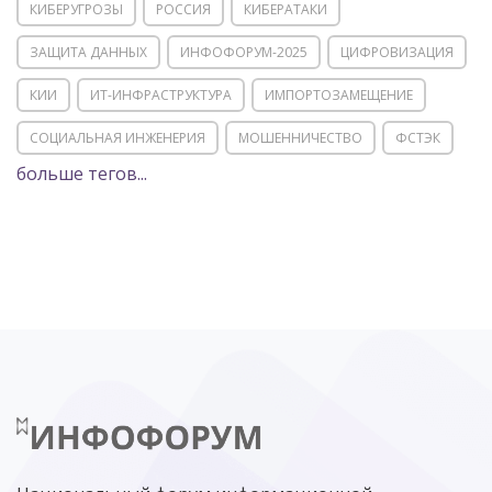
КИБЕРУГРОЗЫ
РОССИЯ
КИБЕРАТАКИ
ЗАЩИТА ДАННЫХ
ИНФОФОРУМ-2025
ЦИФРОВИЗАЦИЯ
КИИ
ИТ-ИНФРАСТРУКТУРА
ИМПОРТОЗАМЕЩЕНИЕ
СОЦИАЛЬНАЯ ИНЖЕНЕРИЯ
МОШЕННИЧЕСТВО
ФСТЭК
больше тегов...
POSITIVE TECHNOLOGIES
ЦИФРОВАЯ ТРАНСФОРМАЦИЯ
DDOS
ПО
МВД
ГОСДУМА
ЦИФРОВАЯ БЕЗОПАСНОСТЬ
ШИФРОВАНИЕ
ТЕЛЕКОМ
НИЖНИЙ НОВГОРОД
ГОСУСЛУГИ
СОЧИ
ТЕХНОЛОГИИ
ТЮМЕНЬ
SOC
DDOS-АТАКИ
ФСБ
ЛАБОРАТОРИЯ КАСПЕРСКОГО»
РОСКОМНАДЗОР
АСУ ТП
МИНЦИФРЫ РОССИИ
NGFW
КИБЕРМОШЕННИЧЕСТВО
ЦИФРОВАЯ ГРАМОТНОСТЬ