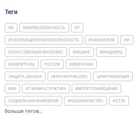
Теги
ИБ
КИБЕРБЕЗОПАСНОСТЬ
ИТ
ИНФОРМАЦИОННАЯ БЕЗОПАСНОСТЬ
ИНФОФОРУМ
ИИ
ИСКУССТВЕННЫЙ ИНТЕЛЛЕКТ
ФИШИНГ
МИНЦИФРЫ
КИБЕРУГРОЗЫ
РОССИЯ
КИБЕРАТАКИ
ЗАЩИТА ДАННЫХ
ИНФОФОРУМ-2025
ЦИФРОВИЗАЦИЯ
КИИ
ИТ-ИНФРАСТРУКТУРА
ИМПОРТОЗАМЕЩЕНИЕ
СОЦИАЛЬНАЯ ИНЖЕНЕРИЯ
МОШЕННИЧЕСТВО
ФСТЭК
больше тегов...
POSITIVE TECHNOLOGIES
ЦИФРОВАЯ ТРАНСФОРМАЦИЯ
DDOS
ПО
МВД
ГОСДУМА
ЦИФРОВАЯ БЕЗОПАСНОСТЬ
ШИФРОВАНИЕ
ТЕЛЕКОМ