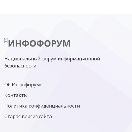
НИЖНИЙ НОВГОРОД
ГОСУСЛУГИ
СОЧИ
ТЕХНОЛОГИИ
ТЮМЕНЬ
SOC
DDOS-АТАКИ
ФСБ
ЛАБОРАТОРИЯ КАСПЕРСКОГО»
РОСКОМНАДЗОР
АСУ ТП
МИНЦИФРЫ РОССИИ
NGFW
КИБЕРМОШЕННИЧЕСТВО
ЦИФРОВАЯ ГРАМОТНОСТЬ
Национальный форум информационной
безопасности
Об Инфофоруме
Контакты
Политика конфиденциальности
Старая версия сайта