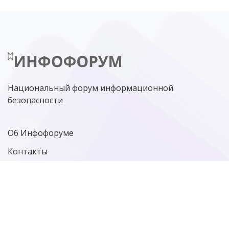
НИЖНИЙ НОВГОРОД
ГОСУСЛУГИ
СОЧИ
ТЕХНОЛОГИИ
ТЮМЕНЬ
SOC
DDOS-АТАКИ
ФСБ
ЛАБОРАТОРИЯ КАСПЕРСКОГО»
РОСКОМНАДЗОР
АСУ ТП
МИНЦИФРЫ РОССИИ
NGFW
КИБЕРМОШЕННИЧЕСТВО
ЦИФРОВАЯ ГРАМОТНОСТЬ
Национальный форум информационной
безопасности
Об Инфофоруме
Контакты
Политика конфиденциальности
Старая версия сайта
Фотографии