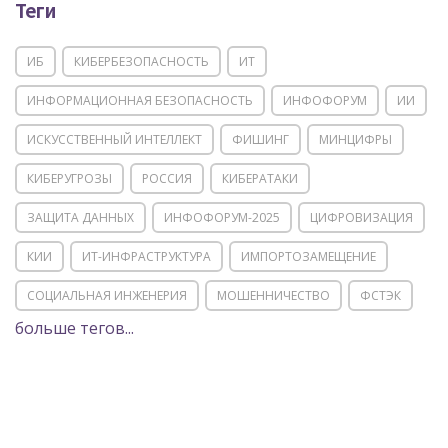
Теги
ИБ
КИБЕРБЕЗОПАСНОСТЬ
ИТ
ИНФОРМАЦИОННАЯ БЕЗОПАСНОСТЬ
ИНФОФОРУМ
ИИ
ИСКУССТВЕННЫЙ ИНТЕЛЛЕКТ
ФИШИНГ
МИНЦИФРЫ
КИБЕРУГРОЗЫ
РОССИЯ
КИБЕРАТАКИ
ЗАЩИТА ДАННЫХ
ИНФОФОРУМ-2025
ЦИФРОВИЗАЦИЯ
КИИ
ИТ-ИНФРАСТРУКТУРА
ИМПОРТОЗАМЕЩЕНИЕ
СОЦИАЛЬНАЯ ИНЖЕНЕРИЯ
МОШЕННИЧЕСТВО
ФСТЭК
больше тегов...
POSITIVE TECHNOLOGIES
ЦИФРОВАЯ ТРАНСФОРМАЦИЯ
DDOS
ПО
МВД
ГОСДУМА
ЦИФРОВАЯ БЕЗОПАСНОСТЬ
ШИФРОВАНИЕ
ТЕЛЕКОМ