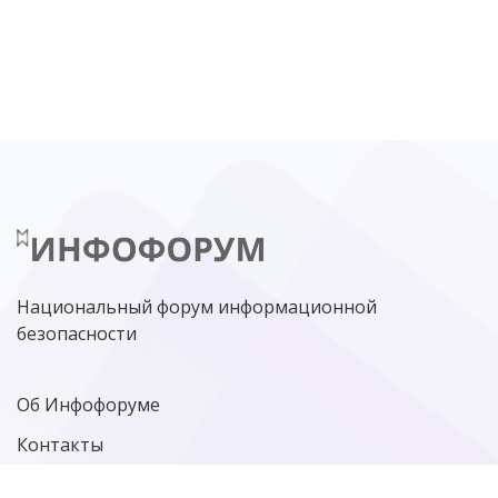
DDOS
ПО
МВД
ГОСДУМА
ЦИФРОВАЯ БЕЗОПАСНОСТЬ
ШИФРОВАНИЕ
ТЕЛЕКОМ
НИЖНИЙ НОВГОРОД
ГОСУСЛУГИ
СОЧИ
ТЕХНОЛОГИИ
ТЮМЕНЬ
SOC
DDOS-АТАКИ
ФСБ
ЛАБОРАТОРИЯ КАСПЕРСКОГО»
РОСКОМНАДЗОР
АСУ ТП
МИНЦИФРЫ РОССИИ
NGFW
КИБЕРМОШЕННИЧЕСТВО
ЦИФРОВАЯ ГРАМОТНОСТЬ
Национальный форум информационной
безопасности
Об Инфофоруме
Контакты
Политика конфиденциальности