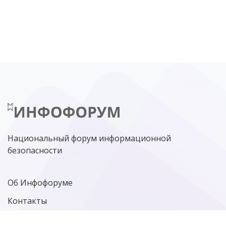
DDOS
ПО
МВД
ГОСДУМА
ЦИФРОВАЯ БЕЗОПАСНОСТЬ
ШИФРОВАНИЕ
ТЕЛЕКОМ
НИЖНИЙ НОВГОРОД
ГОСУСЛУГИ
СОЧИ
ТЕХНОЛОГИИ
ТЮМЕНЬ
SOC
DDOS-АТАКИ
ФСБ
ЛАБОРАТОРИЯ КАСПЕРСКОГО»
РОСКОМНАДЗОР
АСУ ТП
МИНЦИФРЫ РОССИИ
NGFW
КИБЕРМОШЕННИЧЕСТВО
ЦИФРОВАЯ ГРАМОТНОСТЬ
Национальный форум информационной
безопасности
Об Инфофоруме
Контакты
Политика конфиденциальности