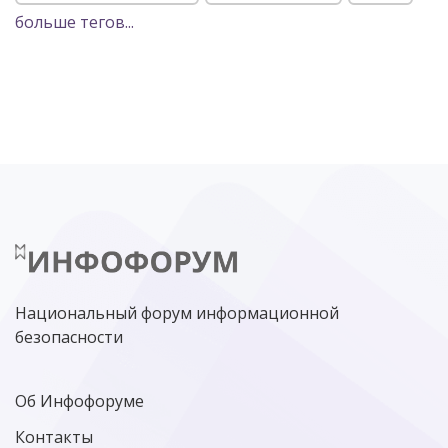
больше тегов...
POSITIVE TECHNOLOGIES
ЦИФРОВАЯ ТРАНСФОРМАЦИЯ
DDOS
ПО
МВД
ГОСДУМА
ЦИФРОВАЯ БЕЗОПАСНОСТЬ
ШИФРОВАНИЕ
ТЕЛЕКОМ
НИЖНИЙ НОВГОРОД
ГОСУСЛУГИ
СОЧИ
ТЕХНОЛОГИИ
ТЮМЕНЬ
SOC
DDOS-АТАКИ
ФСБ
ЛАБОРАТОРИЯ КАСПЕРСКОГО»
РОСКОМНАДЗОР
АСУ ТП
МИНЦИФРЫ РОССИИ
NGFW
КИБЕРМОШЕННИЧЕСТВО
ЦИФРОВАЯ ГРАМОТНОСТЬ
Национальный форум информационной
безопасности
Об Инфофоруме
Контакты